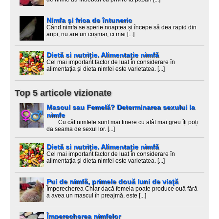
Nimfa și frica de întuneric
Când nimfa se sperie noaptea și începe să dea rapid din
aripi, nu are un coșmar, ci mai [...]
Dietă si nutriție. Alimentație nimfă
Cel mai important factor de luat în considerare în
alimentația și dieta nimfei este varietatea. [...]
Top 5 articole vizionate
Mascul sau Femelă? Determinarea sexului la
nimfe
Cu cât nimfele sunt mai tinere cu atât mai greu îți poți
da seama de sexul lor. [...]
Dietă si nutriție. Alimentație nimfă
Cel mai important factor de luat în considerare în
alimentația și dieta nimfei este varietatea. [...]
Pui de nimfă, primele două luni de viață
Împerecherea Chiar dacă femela poate produce ouă fără
a avea un mascul în preajmă, este [...]
Împerecherea nimfelor