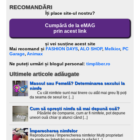
RECOMANDĂRI
Îți place site-ul nostru?
Cumpără de la eMAG
prin acest link
și vei susține acest site
Mai recomand și
FASHION DAYS
,
ALO SHOP
,
Melkior
,
PC
Garage
,
Animax
Ne puteți urmări și blogul personal:
timpliber.ro
Ultimele articole adăugate
Mascul sau Femelă? Determinarea sexului la
nimfe
Cu cât nimfele sunt mai tinere cu atât mai greu îți poți
da seama de sexul lor. [...]
Cum să oprești nimfa să mai depună ouă?
Păsările de companie, cum ar fi nimfele, pot depune
uneori ouă chiar și atunci când [...]
Împerecherea nimfelor
Reproducerea / Împerecherea nimfelor Mulți proprietari
de nimfe au întrebări cu privire la păsări [...]