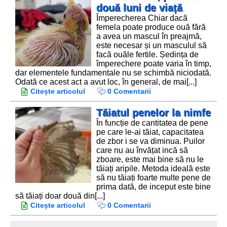
două luni de viață
Împerecherea Chiar dacă
femela poate produce ouă fără
a avea un mascul în preajmă,
este necesar și un masculul să
facă ouăle fertile. Ședința de
împerechere poate varia în timp,
dar elementele fundamentale nu se schimbă niciodată.
Odată ce acest act a avut loc, în general, de mai[...]
Citește articolul
0 Comentarii
Tăiatul penelor la nimfe
În funcție de cantitatea de pene
pe care le-ai tăiat, capacitatea
de zbor i se va diminua. Puilor
care nu au învățat incă să
zboare, este mai bine să nu le
tăiați aripile. Metoda ideală este
să nu tăiați foarte multe pene de
prima dată, de inceput este bine
să tăiați doar două din[...]
Citește articolul
0 Comentarii