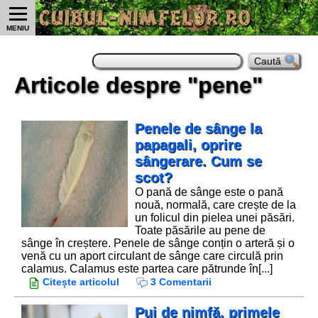
MENIU
Articole despre "pene"
Penele de sânge la
papagali, oprire
sângerare. Cum se
scot?
O pană de sânge este o pană
nouă, normală, care crește de la
un folicul din pielea unei păsări.
Toate păsările au pene de
sânge în creștere. Penele de sânge conțin o arteră și o
venă cu un aport circulant de sânge care circulă prin
calamus. Calamus este partea care pătrunde în[...]
Citește articolul
3 Comentarii
Pui de nimfă, primele