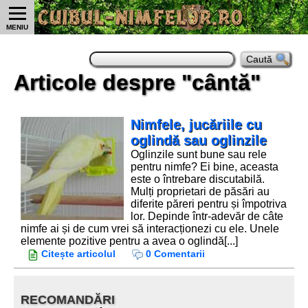
MENIU
Articole despre "cântă"
Nimfele, jucăriile cu
oglindă sau oglinzile
Oglinzile sunt bune sau rele
pentru nimfe? Ei bine, aceasta
este o întrebare discutabilă.
Mulți proprietari de păsări au
diferite păreri pentru și împotriva
lor. Depinde într-adevăr de câte
nimfe ai și de cum vrei să interacționezi cu ele. Unele
elemente pozitive pentru a avea o oglindă[...]
Citește articolul
0 Comentarii
RECOMANDĂRI