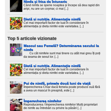
Nimfa și frica de întuneric
Când nimfa se sperie noaptea și începe să dea rapid din
aripi, nu are un coșmar, ci mai [...]
Dietă si nutriție. Alimentație nimfă
Cel mai important factor de luat în considerare în
alimentația și dieta nimfei este varietatea. [...]
Top 5 articole vizionate
Mascul sau Femelă? Determinarea sexului la
nimfe
Cu cât nimfele sunt mai tinere cu atât mai greu îți poți
da seama de sexul lor. [...]
Dietă si nutriție. Alimentație nimfă
Cel mai important factor de luat în considerare în
alimentația și dieta nimfei este varietatea. [...]
Pui de nimfă, primele două luni de viață
Împerecherea Chiar dacă femela poate produce ouă fără
a avea un mascul în preajmă, este [...]
Împerecherea nimfelor
Reproducerea / Împerecherea nimfelor Mulți proprietari
de nimfe au întrebări cu privire la păsări [...]