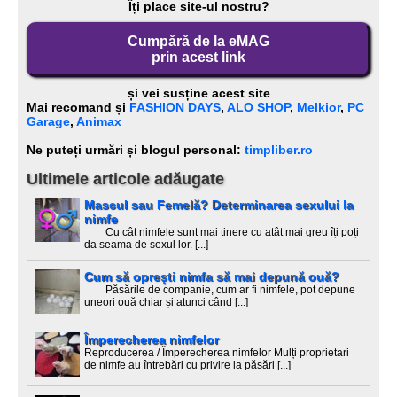
Îți place site-ul nostru?
Cumpără de la eMAG
prin acest link
și vei susține acest site
Mai recomand și
FASHION DAYS
,
ALO SHOP
,
Melkior
,
PC
Garage
,
Animax
Ne puteți urmări și blogul personal:
timpliber.ro
Ultimele articole adăugate
Mascul sau Femelă? Determinarea sexului la
nimfe
Cu cât nimfele sunt mai tinere cu atât mai greu îți poți
da seama de sexul lor. [...]
Cum să oprești nimfa să mai depună ouă?
Păsările de companie, cum ar fi nimfele, pot depune
uneori ouă chiar și atunci când [...]
Împerecherea nimfelor
Reproducerea / Împerecherea nimfelor Mulți proprietari
de nimfe au întrebări cu privire la păsări [...]